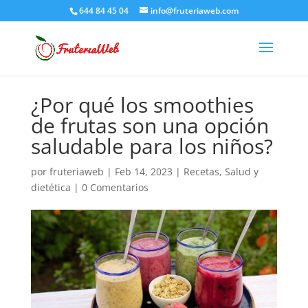
644 84 45 04
info@fruteriaweb.com
¿Por qué los smoothies
de frutas son una opción
saludable para los niños?
por
fruteriaweb
|
Feb 14, 2023
|
Recetas
,
Salud y
dietética
|
0 Comentarios