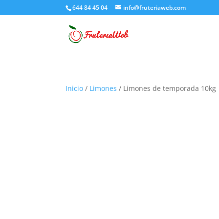
644 84 45 04
info@fruteriaweb.com
Inicio
/
Limones
/ Limones de temporada 10kg