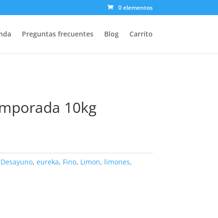
0 elementos
nda
Preguntas frecuentes
Blog
Carrito
emporada 10kg
:
Desayuno
,
eureka
,
Fino
,
Limon
,
limones
,