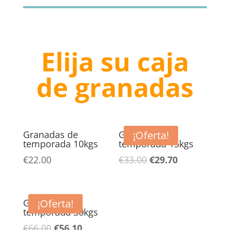
era:
es:
€180.00.
€153.00.
Elija su caja
de granadas
Granadas de
Granadas de
¡Oferta!
temporada 10kgs
temporada 15kgs
El
El
€
22.00
€
33.00
€
29.70
precio
precio
original
actual
era:
es:
Granadas de
¡Oferta!
temporada 30kgs
€33.00.
€29.70.
El
El
€
66.00
€
56.10