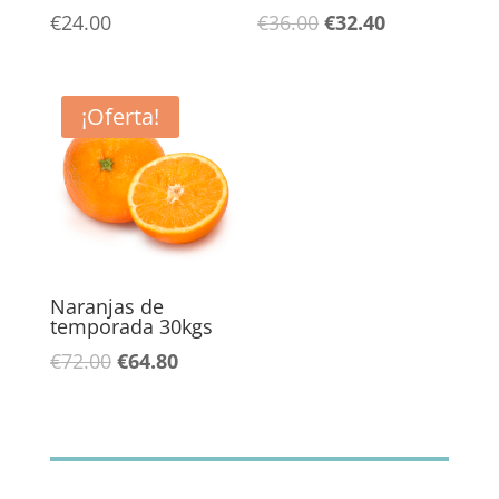
El
El
€
24.00
€
36.00
€
32.40
precio
precio
original
actual
era:
es:
¡Oferta!
€36.00.
€32.40.
Naranjas de
temporada 30kgs
El
El
€
72.00
€
64.80
precio
precio
original
actual
era:
es:
€72.00.
€64.80.