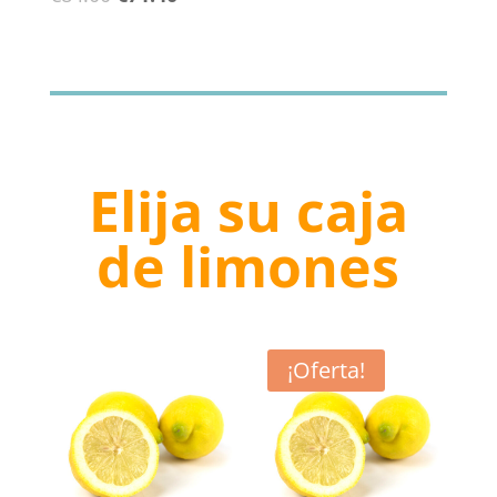
precio
precio
original
actual
era:
es:
€84.00.
€71.40.
Elija su caja
de limones
¡Oferta!