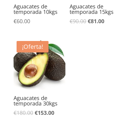
Aguacates de
Aguacates de
temporada 10kgs
temporada 15kgs
El
El
€
60.00
€
90.00
€
81.00
precio
precio
original
actual
era:
es:
¡Oferta!
€90.00.
€81.00.
Aguacates de
temporada 30kgs
El
El
€
180.00
€
153.00
precio
precio
original
actual