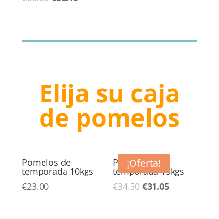
precio
precio
original
actual
era:
es:
€66.00.
€56.10.
Elija su caja
de pomelos
Pomelos de
Pomelos de
¡Oferta!
temporada 10kgs
temporada 15kgs
El
El
€
23.00
€
34.50
€
31.05
precio
precio
original
actual