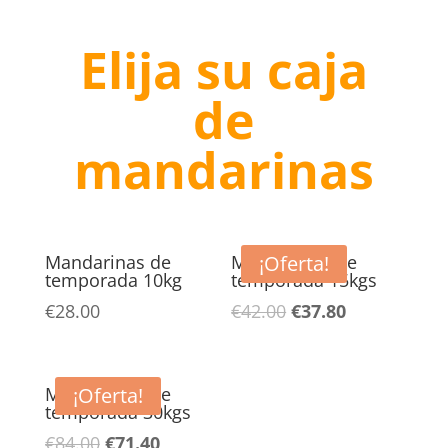
Elija su caja
de
mandarinas
Mandarinas de
Mandarinas de
¡Oferta!
temporada 10kg
temporada 15kgs
El
El
€
28.00
€
42.00
€
37.80
precio
precio
original
actual
era:
es:
Mandarinas de
¡Oferta!
temporada 30kgs
€42.00.
€37.80.
El
El
€
84.00
€
71.40