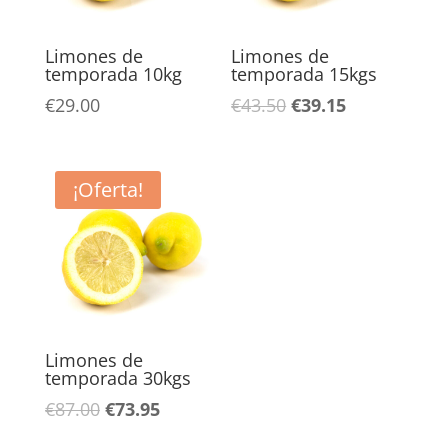
Limones de
Limones de
temporada 10kg
temporada 15kgs
El
El
€
29.00
€
43.50
€
39.15
precio
precio
original
actual
era:
es:
¡Oferta!
€43.50.
€39.15.
Limones de
temporada 30kgs
El
El
€
87.00
€
73.95
precio
precio