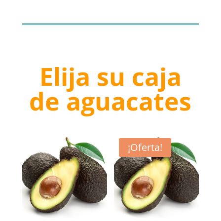
original
actual
era:
es:
€87.00.
€73.95.
Elija su caja
de aguacates
¡Oferta!