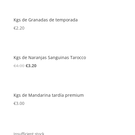
Kgs de Granadas de temporada
€
2.20
Kgs de Naranjas Sanguinas Tarocco
El
El
€
4.00
€
3.20
precio
precio
original
actual
era:
es:
Kgs de Mandarina tardía premium
€4.00.
€3.20.
€
3.00
Insufficient stock