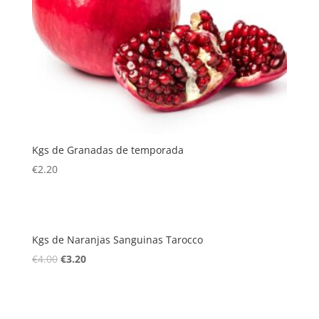
Kgs de Granadas de temporada
€
2.20
Kgs de Naranjas Sanguinas Tarocco
El
El
€
4.00
€
3.20
precio
precio
original
actual
era:
es: