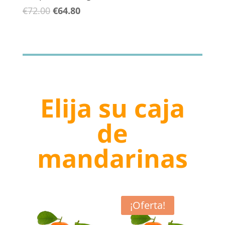
El
El
€
72.00
€
64.80
precio
precio
original
actual
era:
es:
€72.00.
€64.80.
Elija su caja
de
mandarinas
¡Oferta!