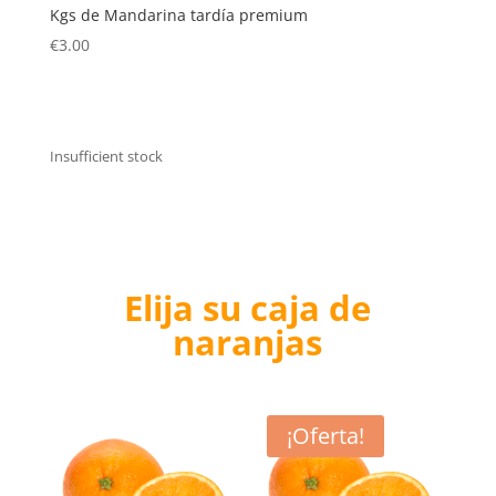
Kgs de Mandarina tardía premium
€4.00.
€3.20.
€
3.00
Insufficient stock
Elija su caja de
naranjas
¡Oferta!