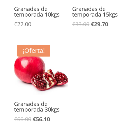
Granadas de
Granadas de
temporada 10kgs
temporada 15kgs
El
El
€
22.00
€
33.00
€
29.70
precio
precio
original
actual
era:
es:
¡Oferta!
€33.00.
€29.70.
Granadas de
temporada 30kgs
El
El
€
66.00
€
56.10
precio
precio
original
actual