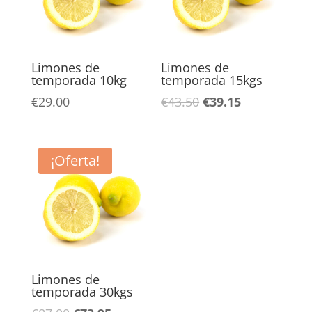
Limones de
Limones de
temporada 10kg
temporada 15kgs
El
El
€
29.00
€
43.50
€
39.15
precio
precio
original
actual
era:
es:
¡Oferta!
€43.50.
€39.15.
Limones de
temporada 30kgs