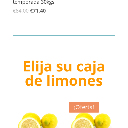
temporada 30kgs
El
El
€
84.00
€
71.40
precio
precio
original
actual
era:
es:
€84.00.
€71.40.
Elija su caja
de limones
¡Oferta!