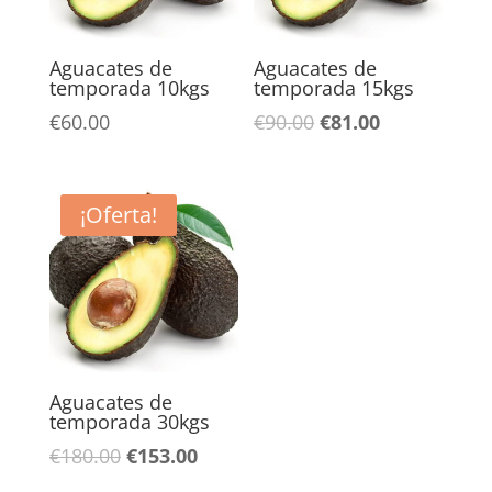
Aguacates de
Aguacates de
temporada 10kgs
temporada 15kgs
El
El
€
60.00
€
90.00
€
81.00
precio
precio
original
actual
era:
es:
¡Oferta!
€90.00.
€81.00.
Aguacates de
temporada 30kgs
El
El
€
180.00
€
153.00
precio
precio