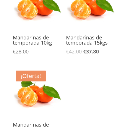
Mandarinas de
Mandarinas de
temporada 10kg
temporada 15kgs
El
El
€
28.00
€
42.00
€
37.80
precio
precio
original
actual
era:
es:
¡Oferta!
€42.00.
€37.80.
Mandarinas de