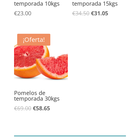
temporada 10kgs
temporada 15kgs
El
El
€
23.00
€
34.50
€
31.05
precio
precio
original
actual
era:
es:
¡Oferta!
€34.50.
€31.05.
Pomelos de
temporada 30kgs
El
El
€
69.00
€
58.65
precio
precio
original
actual
era:
es: