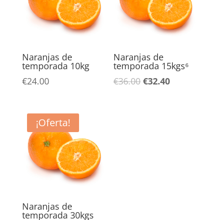
Naranjas de
Naranjas de
temporada 10kg
temporada 15kgs⁶
El
El
€
24.00
€
36.00
€
32.40
precio
precio
original
actual
era:
es:
¡Oferta!
€36.00.
€32.40.
Naranjas de
temporada 30kgs