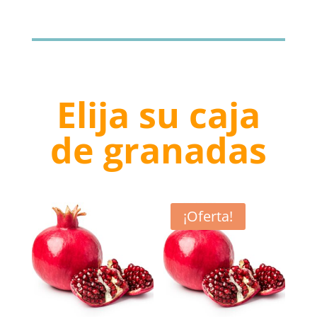
original
actual
era:
es:
€180.00.
€153.00.
Elija su caja
de granadas
¡Oferta!