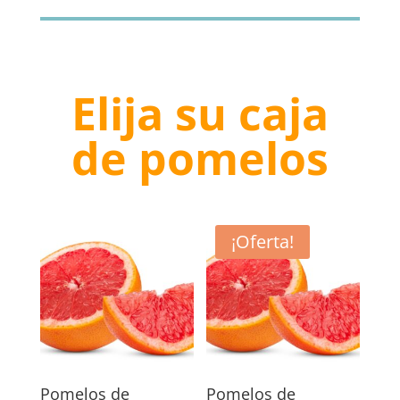
era:
es:
€66.00.
€56.10.
Elija su caja
de pomelos
¡Oferta!
Pomelos de
Pomelos de