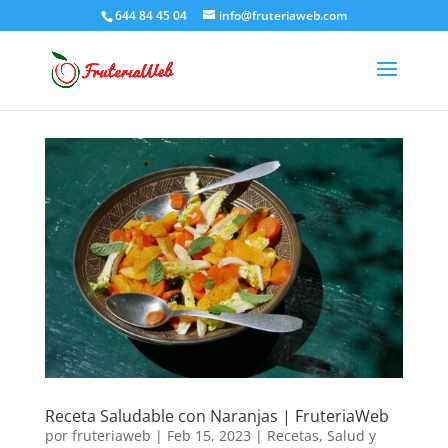
644 84 45 04
info@fruteriaweb.com
Receta Saludable con Naranjas | FruteriaWeb
por
fruteriaweb
|
Feb 15, 2023
|
Recetas
,
Salud y