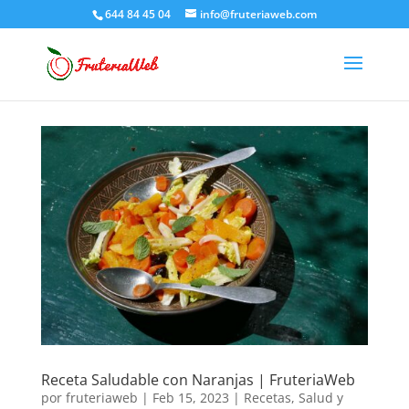
644 84 45 04
info@fruteriaweb.com
Receta Saludable con Naranjas | FruteriaWeb
por
fruteriaweb
|
Feb 15, 2023
|
Recetas
,
Salud y